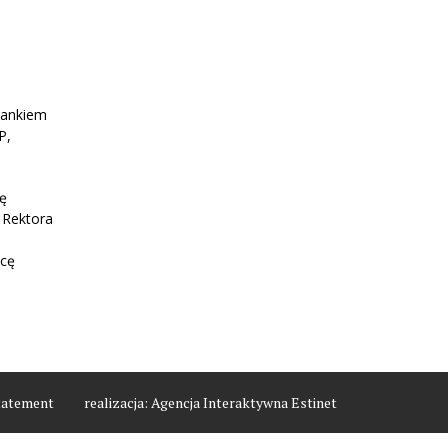
Bankiem
P,
dę
a Rektora
acę
tatement
realizacja:
Agencja Interaktywna Estinet