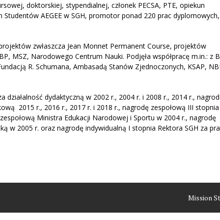
rsowej, doktorskiej, stypendialnej, członek PECSA, PTE, opiekun
m Studentów AEGEE w SGH, promotor ponad 220 prac dyplomowych,
 projektów zwłaszcza Jean Monnet Permanent Course, projektów
, MSZ, Narodowego Centrum Nauki. Podjęła współpracę m.in.: z 
Fundacją R. Schumana, Ambasadą Stanów Zjednoczonych, KSAP, NB
działalność dydaktyczną w 2002 r., 2004 r. i 2008 r., 2014 r., nagro
wą 2015 r., 2016 r., 2017 r. i 2018 r., nagrodę zespołową III stopni
 zespołową Ministra Edukacji Narodowej i Sportu w 2004 r., nagrodę
ską w 2005 r. oraz nagrodę indywidualną I stopnia Rektora SGH za pr
Mission S