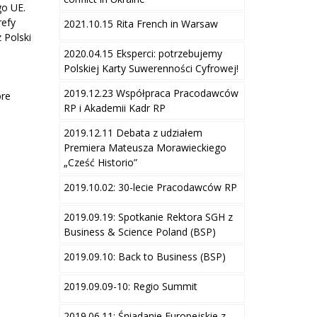
go UE.
refy
2021.10.15 Rita French in Warsaw
 Polski
2020.04.15 Eksperci: potrzebujemy
Polskiej Karty Suwerenności Cyfrowej!
2019.12.23 Współpraca Pracodawców
óre
RP i Akademii Kadr RP
2019.12.11 Debata z udziałem
Premiera Mateusza Morawieckiego
„Cześć Historio”
2019.10.02: 30-lecie Pracodawców RP
2019.09.19: Spotkanie Rektora SGH z
Business & Science Poland (BSP)
2019.09.10: Back to Business (BSP)
2019.09.09-10: Regio Summit
2019.06.11: Śniadanie Europejskie z