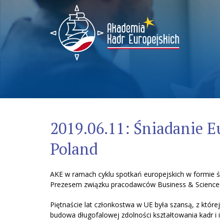
Menu
2019.06.11: Śniadanie E
Poland
AKE w ramach cyklu spotkań europejskich w formie 
Prezesem związku pracodawców Business & Scien
Piętnaście lat członkostwa w UE była szansą, z któr
budowa długofalowej zdolności kształtowania kadr i i