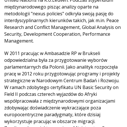
United Nations na K.U.Leuven. Podczas stypendium
międzynarodowego pisząc analizy oparte na
metodologii "nexus policies" odkryła swoją pasję do
interdyscyplinarnych kierunków takich, jak m.in. Peace
Research and Conflict Management, Global Analysis on
Security, Development Cooperation, Performance
Management.
W 2011 pracując w Ambasadzie RP w Brukseli
odpowiedzialna była za przygotowanie wyborów
parlamentarnych dla Polonii. Jako analityk rozpoczęła
pracę w 2012 roku przygotowując programy i projekty
strategiczne w Narodowym Centrum Badań i Rozwoju.
W ramach zdobytego certyfikatu UN Basic Security on
Field II podczas czterech wyjazdów do Afryki
współpracowała z międzynarodowymi organizacjami
zdobywając doświadczenie wykraczające poza
europocentryczne paradygmaty, które dzisiaj
wykorzystuje pracując w obszarze migracji.