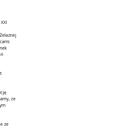
 XXI
Żelaznej
cami:
unek
eń
t
icję
żamy, że
tym
e ze