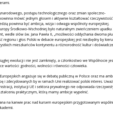
erami.
zynarodowego, postępu technologicznego oraz zmian społeczno-
– powinna mówić jednym głosem i aktywnie kształtować rzeczywistość
zią powinna być ambicja, wizja i odwaga wspólnoty europejskiej.
je Europy Środkowo-Wschodniej było naturalnym zwieńczeniem upadku 
nt, wedle słów św. Jana Pawła II, „możliwości oddychania dwoma płu
egionu i głos Polski w debacie europejskiej jest niezbędny by kier
zystkich mieszkańców kontynentu a różnorodność kultur i doświadcz
iągłej ewolucji i nie jest zamknięty, a członkostwo we Wspólnocie jes
e wartości: godności, wolności i równości człowieka.
Europejskich angażuje się w debatę publiczną w Polsce oraz ma amb
opę i zdecydowanych by w ramach Unii realizować polski interes. Uwa
stracji, instytucji UE i sektora prywatnego nie odpowiada rzeczywis
ztałceniu praktycznym, którą mamy ambicje wypełnić.
łana na kanwie prac nad kursem europejskim przygotowanym wspólni
kademii.