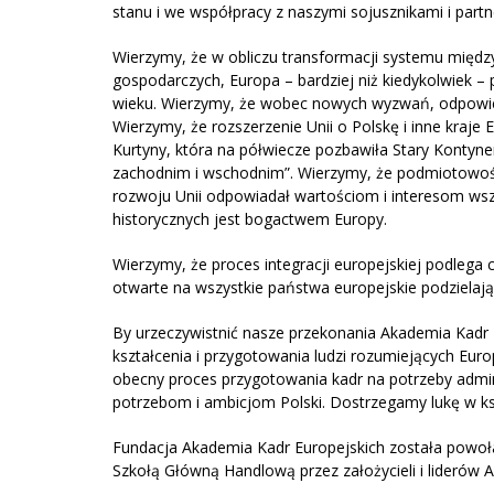
stanu i we współpracy z naszymi sojusznikami i partn
Wierzymy, że w obliczu transformacji systemu międ
gospodarczych, Europa – bardziej niż kiedykolwiek 
wieku. Wierzymy, że wobec nowych wyzwań, odpowied
Wierzymy, że rozszerzenie Unii o Polskę i inne kra
Kurtyny, która na półwiecze pozbawiła Stary Kontyne
zachodnim i wschodnim”. Wierzymy, że podmiotowość r
rozwoju Unii odpowiadał wartościom i interesom ws
historycznych jest bogactwem Europy.
Wierzymy, że proces integracji europejskiej podlega c
otwarte na wszystkie państwa europejskie podzielając
By urzeczywistnić nasze przekonania Akademia Kadr 
kształcenia i przygotowania ludzi rozumiejących Eur
obecny proces przygotowania kadr na potrzeby admini
potrzebom i ambicjom Polski. Dostrzegamy lukę w ks
Fundacja Akademia Kadr Europejskich została powo
Szkołą Główną Handlową przez założycieli i liderów A